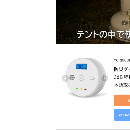
YORINCO
防災グ
5dB 
本語取扱
Yaho