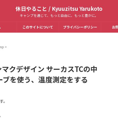
休日やること / Kyuuzitsu Yarukoto
キャンプを通じて、もっと自由に、もっと豊かに。
ム
このサイトについて
プライバシーポリシー
お
mp
>
ンマクデザイン サーカスTCの中
ーブを使う、温度測定をする
す。
。