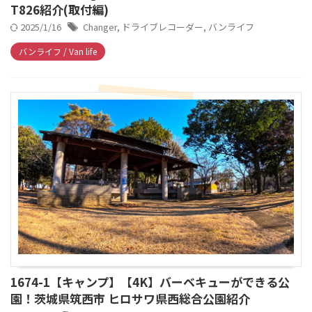
T826紹介(取付編)
2025/1/16
Changer
,
ドライブレコーダー
,
バンライフ
バンライフ / Van life
1674-1【キャンプ】【4K】バーベキューができる公
園！茨城県筑西市 ヒロサワ県西総合公園紹介