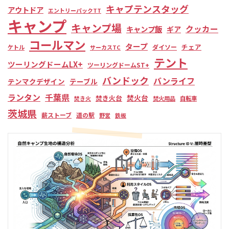
キャプテンスタッグ
アウトドア
エントリーパックTT
キャンプ
キャンプ場
クッカー
キャンプ飯
ギア
コールマン
タープ
チェア
ダイソー
ケトル
サーカスTC
テント
ツーリングドームLX+
ツーリングドームST+
バンドック
バンライフ
テンマクデザイン
テーブル
ランタン
千葉県
焚火台
焚き火台
焚き火
焚火用品
自転車
茨城県
薪ストーブ
道の駅
野営
鉄板