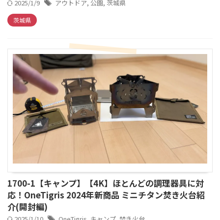
2025/1/9
アウトドア
,
公園
,
茨城県
茨城県
1700-1【キャンプ】【4K】ほとんどの調理器具に対
応！OneTigris 2024年新商品 ミニチタン焚き火台紹
介(開封編)
2025/1/10
OneTigris
,
キャンプ
,
焚き火台