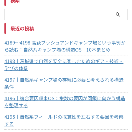
検索
最近の投稿
4189～4198 高萩ブッシュアンドキャンプ場という事例か
ら読む：自然系キャンプ場の構造OS｜10本まとめ
4198｜茨城県で自然を安全に楽しむためのギア・技術・
学びの体系
4197｜自然系キャンプ場の存続に必要と考えられる構造
条件
4196｜複合要因収束OS：複数の要因が閉鎖に向かう構造
を整理する
4195｜自然系フィールドの採算性を左右する要因を考察
する