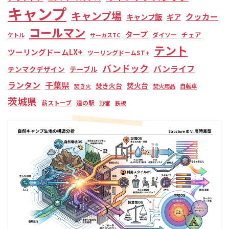
キャンプ
キャンプ場
クッカー
キャンプ飯
ギア
コールマン
タープ
チェア
ダイソー
ケトル
サーカスTC
テント
ツーリングドームLX+
ツーリングドームST+
バンドック
バンライフ
テンマクデザイン
テーブル
ランタン
千葉県
焚火台
焚き火台
焚き火
焚火用品
自転車
茨城県
薪ストーブ
道の駅
野営
鉄板