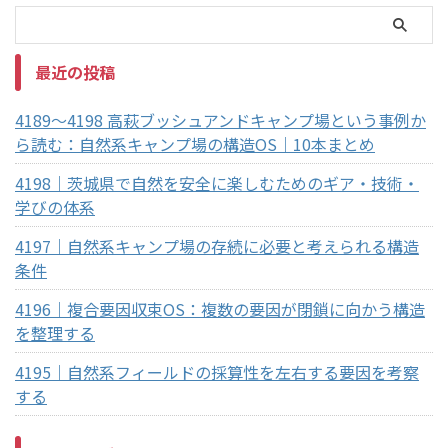
最近の投稿
4189～4198 高萩ブッシュアンドキャンプ場という事例か
ら読む：自然系キャンプ場の構造OS｜10本まとめ
4198｜茨城県で自然を安全に楽しむためのギア・技術・
学びの体系
4197｜自然系キャンプ場の存続に必要と考えられる構造
条件
4196｜複合要因収束OS：複数の要因が閉鎖に向かう構造
を整理する
4195｜自然系フィールドの採算性を左右する要因を考察
する