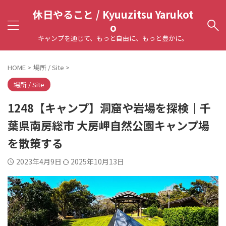
休日やること / Kyuuzitsu Yarukot
o
キャンプを通じて、もっと自由に、もっと豊かに。
HOME
>
場所 / Site
>
場所 / Site
1248【キャンプ】洞窟や岩場を探検｜千
葉県南房総市 大房岬自然公園キャンプ場
を散策する
2023年4月9日
2025年10月13日