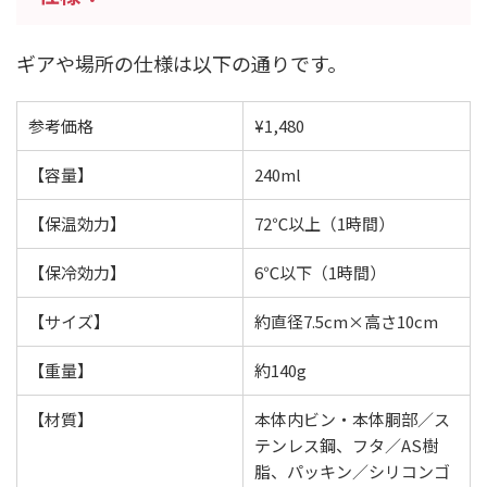
ギアや場所の仕様は以下の通りです。
参考価格
¥1,480
【容量】
240ml
【保温効力】
72℃以上（1時間）
【保冷効力】
6℃以下（1時間）
【サイズ】
約直径7.5cm×高さ10cm
【重量】
約140g
【材質】
本体内ビン・本体胴部／ス
テンレス鋼、フタ／AS樹
脂、パッキン／シリコンゴ