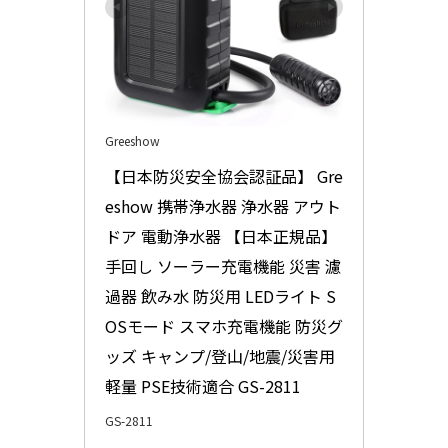
Greeshow
【日本防災安全協会認証品】 Gre
eshow 携帯浄水器 浄水器 アウト
ドア 電動浄水器 【日本正規品】 
手回し ソーラー充電機能 災害 濾
過器 飲み水 防災用 LEDライト S
OSモード スマホ充電機能 防災グ
ッズ キャンプ/登山/地震/災害用 
軽量 PSE技術適合 GS-2811
GS-2811