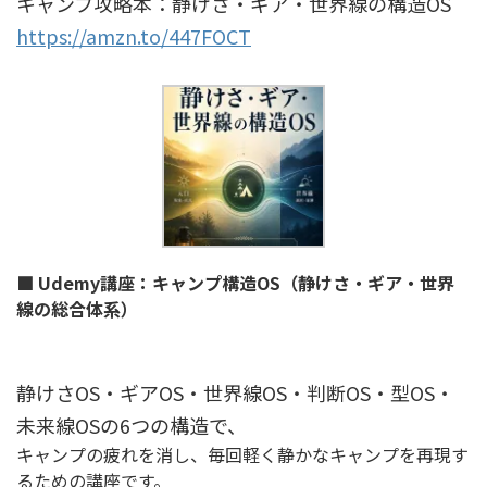
キャンプ攻略本：静けさ・ギア・世界線の構造OS
https://amzn.to/447FOCT
■ Udemy講座：キャンプ構造OS（静けさ・ギア・世界
線の総合体系）
静けさOS・ギアOS・世界線OS・判断OS・型OS・
未来線OSの6つの構造で、
キャンプの疲れを消し、毎回軽く静かなキャンプを再現す
るための講座です。