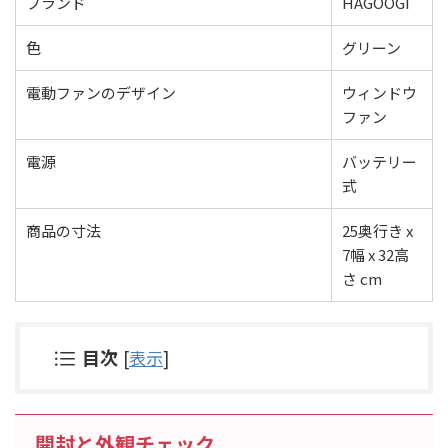
ブランド
HAGOOGI
色
グリーン
電動ファンのデザイン
ウィンドウ
ファン
電源
バッテリー
式
商品の寸法
25奥行き x
7幅 x 32高
さ cm
目次
[
表示
]
開封と外観チェック