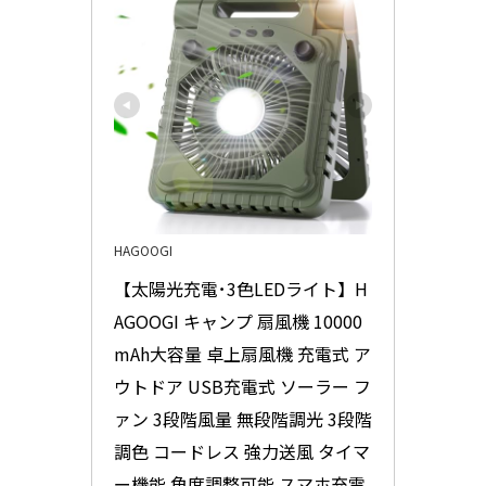
HAGOOGI
【太陽光充電･3色LEDライト】H
AGOOGI キャンプ 扇風機 10000
mAh大容量 卓上扇風機 充電式 ア
ウトドア USB充電式 ソーラー フ
ァン 3段階風量 無段階調光 3段階
調色 コードレス 強力送風 タイマ
ー機能 角度調整可能 スマホ充電