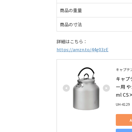
商品の重量
商品の寸法
詳細はこちら：
https://amzn.to/44g03zE
キャプテンス
キャプテ
ー用 や
ml CS×
UH-4129