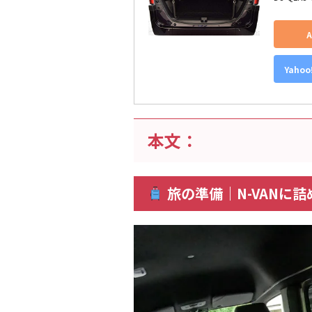
Yaho
本文：
旅の準備｜N-VANに