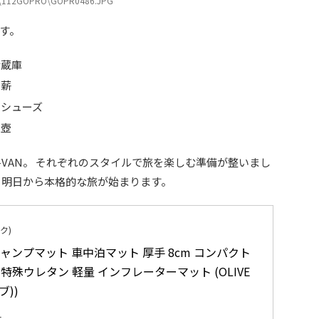
\112GOPRO\GOPR0486.JPG
す。
冷蔵庫
の薪
ンシューズ
し壺
VAN。 それぞれのスタイルで旅を楽しむ準備が整いまし
。明日から本格的な旅が始まります。
ク)
キャンプマット 車中泊マット 厚手 8cm コンパクト 
.0 特殊ウレタン 軽量 インフレーターマット (OLIVE
ブ))
1