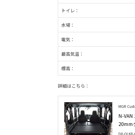
トイレ：
水場：
電気：
最高気温：
標高：
詳細はこちら：
MGR Cus
N-VA
20m
D8-QLK8-