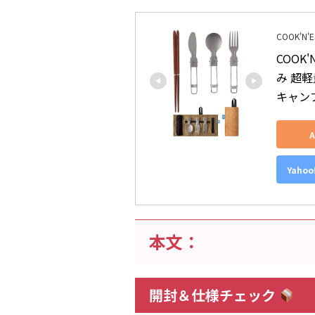
COOK'N'
COOK
み 超
キャン
Yaho
本文：
開封＆仕様チェック