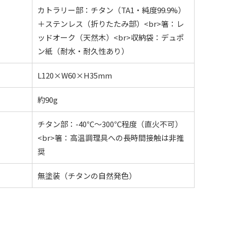
カトラリー部：チタン（TA1・純度99.9%）
＋ステンレス（折りたたみ部）<br>箸：レ
ッドオーク（天然木）<br>収納袋：デュポ
ン紙（耐水・耐久性あり）
L120×W60×H35mm
約90g
チタン部：-40℃〜300℃程度（直火不可）
<br>箸：高温調理具への長時間接触は非推
奨
無塗装（チタンの自然発色）