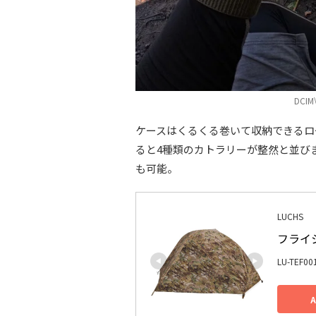
DCIM
ケースはくるくる巻いて収納できるロ
ると4種類のカトラリーが整然と並び
も可能。
LUCHS
フライシ
LU-TEF00