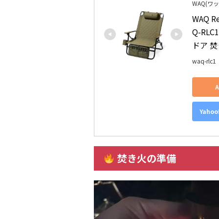
WAQ(ワッ
WAQ R
Q-RL
ドア 焚
waq-rlc1
Yaho
焚き火の準備