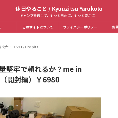
休日やること / Kyuuzitsu Yarukoto
キャンプを通じて、もっと自由に、もっと豊かに。
ム
このサイトについて
プライバシーポリシー
お
火台・コンロ / Fire pit
>
量堅牢で頼れるか？me in
介（開封編）￥6980