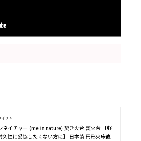
ネイチャー
ネイチャー (me in nature) 焚き火台 焚火台 【軽
耐久性に妥協したくない方に】 日本製 円形火床直