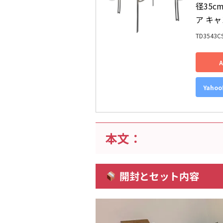
径35c
ア キ
TD3543C
Yaho
本文：
開封とセット内容