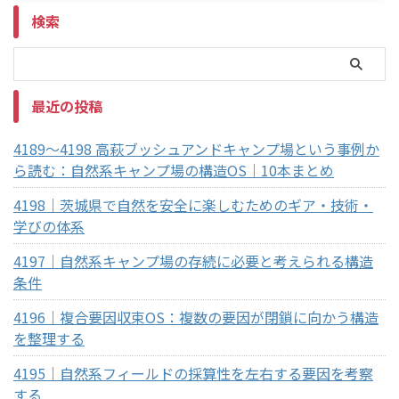
検索
最近の投稿
4189～4198 高萩ブッシュアンドキャンプ場という事例か
ら読む：自然系キャンプ場の構造OS｜10本まとめ
4198｜茨城県で自然を安全に楽しむためのギア・技術・
学びの体系
4197｜自然系キャンプ場の存続に必要と考えられる構造
条件
4196｜複合要因収束OS：複数の要因が閉鎖に向かう構造
を整理する
4195｜自然系フィールドの採算性を左右する要因を考察
する