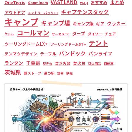
VASTLAND
まとめ
OneTigris
おすすめ
Soomloom
WAQ
キャプテンスタッグ
アウトドア
エントリーパックTT
キャンプ
キャンプ場
クッカー
キャンプ飯
ギア
コールマン
タープ
チェア
ダイソー
ケトル
サーカスTC
テント
ツーリングドームLX+
ツーリングドームST+
バンドック
バンライフ
テンマクデザイン
テーブル
ランタン
千葉県
焚火台
焚き火台
焚き火
焚火用品
自転車
茨城県
薪ストーブ
道の駅
野営
鉄板