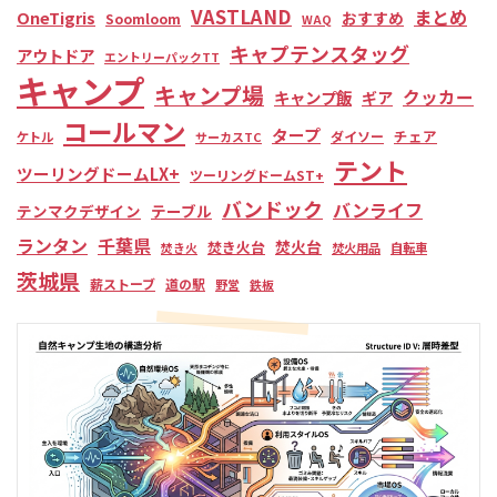
VASTLAND
まとめ
OneTigris
おすすめ
Soomloom
WAQ
キャプテンスタッグ
アウトドア
エントリーパックTT
キャンプ
キャンプ場
クッカー
キャンプ飯
ギア
コールマン
タープ
チェア
ダイソー
ケトル
サーカスTC
テント
ツーリングドームLX+
ツーリングドームST+
バンドック
バンライフ
テンマクデザイン
テーブル
ランタン
千葉県
焚火台
焚き火台
焚き火
焚火用品
自転車
茨城県
薪ストーブ
道の駅
野営
鉄板