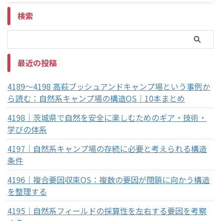
検索
最近の投稿
4189～4198 高萩ブッシュアンドキャンプ場という事例か
ら読む：自然系キャンプ場の構造OS｜10本まとめ
4198｜茨城県で自然を安全に楽しむためのギア・技術・
学びの体系
4197｜自然系キャンプ場の存続に必要と考えられる構造
条件
4196｜複合要因収束OS：複数の要因が閉鎖に向かう構造
を整理する
4195｜自然系フィールドの採算性を左右する要因を考察