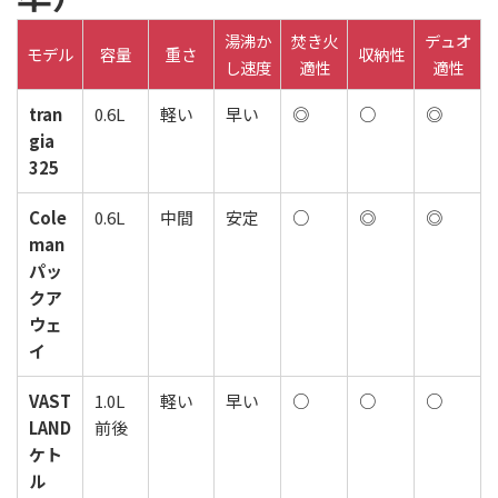
湯沸か
焚き火
デュオ
モデル
容量
重さ
収納性
し速度
適性
適性
tran
0.6L
軽い
早い
◎
○
◎
gia
325
Cole
0.6L
中間
安定
○
◎
◎
man
パッ
クア
ウェ
イ
VAST
1.0L
軽い
早い
○
○
○
LAND
前後
ケト
ル