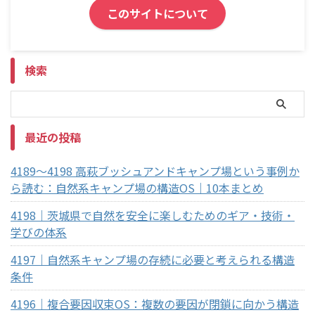
このサイトについて
検索
最近の投稿
4189～4198 高萩ブッシュアンドキャンプ場という事例か
ら読む：自然系キャンプ場の構造OS｜10本まとめ
4198｜茨城県で自然を安全に楽しむためのギア・技術・
学びの体系
4197｜自然系キャンプ場の存続に必要と考えられる構造
条件
4196｜複合要因収束OS：複数の要因が閉鎖に向かう構造