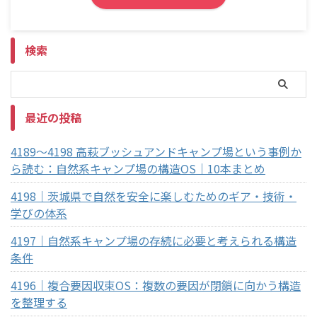
検索
最近の投稿
4189～4198 高萩ブッシュアンドキャンプ場という事例か
ら読む：自然系キャンプ場の構造OS｜10本まとめ
4198｜茨城県で自然を安全に楽しむためのギア・技術・
学びの体系
4197｜自然系キャンプ場の存続に必要と考えられる構造
条件
4196｜複合要因収束OS：複数の要因が閉鎖に向かう構造
を整理する