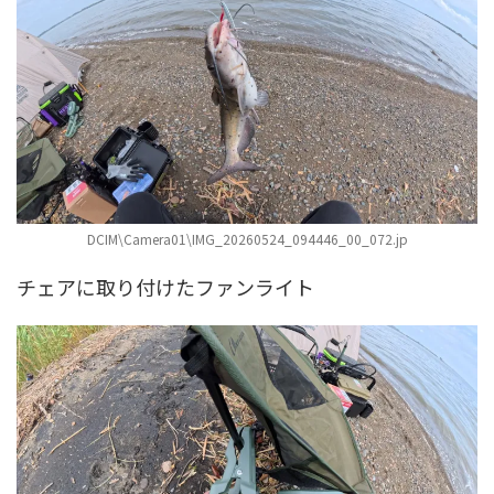
DCIM\Camera01\IMG_20260524_094446_00_072.jp
チェアに取り付けたファンライト