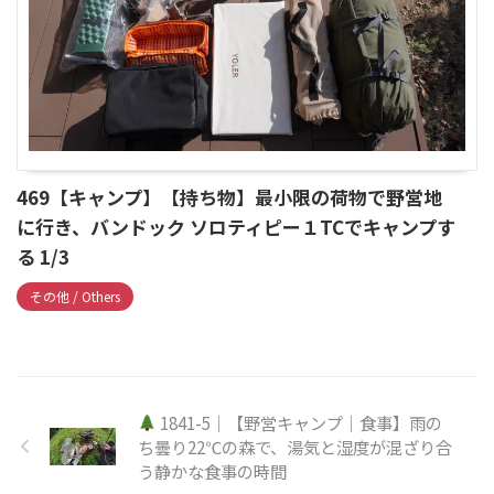
469【キャンプ】【持ち物】最小限の荷物で野営地
に行き、バンドック ソロティピー１TCでキャンプす
る 1/3
その他 / Others
1841-5｜【野営キャンプ｜食事】雨の
ち曇り22℃の森で、湯気と湿度が混ざり合
う静かな食事の時間