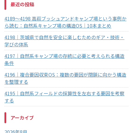
最近の投稿
4189～4198 高萩ブッシュアンドキャンプ場という事例か
ら読む：自然系キャンプ場の構造OS｜10本まとめ
4198｜茨城県で自然を安全に楽しむためのギア・技術・
学びの体系
4197｜自然系キャンプ場の存続に必要と考えられる構造
条件
4196｜複合要因収束OS：複数の要因が閉鎖に向かう構造
を整理する
4195｜自然系フィールドの採算性を左右する要因を考察
する
アーカイブ
2026年8月