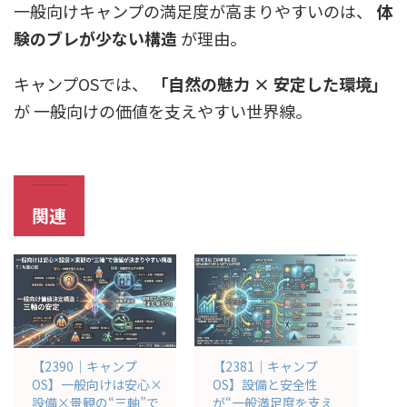
一般向けキャンプの満足度が高まりやすいのは、
体
験のブレが少ない構造
が理由。
キャンプOSでは、
「自然の魅力 × 安定した環境」
が 一般向けの価値を支えやすい世界線。
関連
【2390｜キャンプ
【2381｜キャンプ
OS】一般向けは安心×
OS】設備と安全性
設備×景観の“三軸”で
が“一般満足度を支え