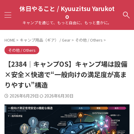
休日やること / Kyuuzitsu Yarukot
o
キャンプを通じて、もっと自由に、もっと豊かに。
HOME
>
キャンプ用品（ギア） / Gear
>
その他 / Others
>
その他 / Others
【2384｜キャンプOS】キャンプ場は設備
×安全×快適で“一般向けの満足度が高ま
りやすい”構造
2026年6月29日
2026年6月30日