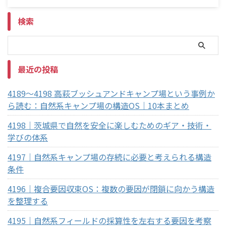
検索
最近の投稿
4189～4198 高萩ブッシュアンドキャンプ場という事例か
ら読む：自然系キャンプ場の構造OS｜10本まとめ
4198｜茨城県で自然を安全に楽しむためのギア・技術・
学びの体系
4197｜自然系キャンプ場の存続に必要と考えられる構造
条件
4196｜複合要因収束OS：複数の要因が閉鎖に向かう構造
を整理する
4195｜自然系フィールドの採算性を左右する要因を考察