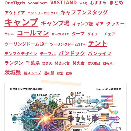
VASTLAND
まとめ
OneTigris
おすすめ
Soomloom
WAQ
キャプテンスタッグ
アウトドア
エントリーパックTT
キャンプ
キャンプ場
クッカー
キャンプ飯
ギア
コールマン
タープ
チェア
ダイソー
ケトル
サーカスTC
テント
ツーリングドームLX+
ツーリングドームST+
バンドック
バンライフ
テンマクデザイン
テーブル
ランタン
千葉県
焚火台
焚き火台
焚き火
焚火用品
自転車
茨城県
薪ストーブ
道の駅
野営
鉄板