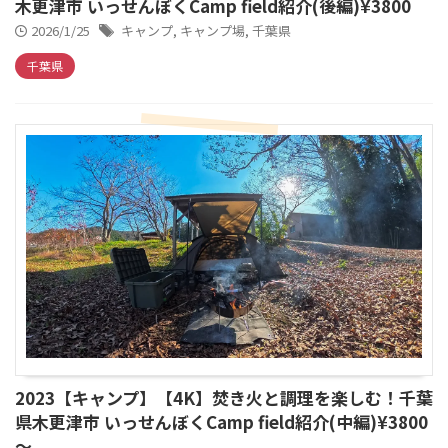
木更津市 いっせんぼくCamp field紹介(後編)¥3800
2026/1/25
キャンプ
,
キャンプ場
,
千葉県
千葉県
2023【キャンプ】【4K】焚き火と調理を楽しむ！千葉
県木更津市 いっせんぼくCamp field紹介(中編)¥3800
～