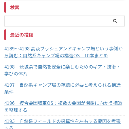
検索
最近の投稿
4189～4198 高萩ブッシュアンドキャンプ場という事例か
ら読む：自然系キャンプ場の構造OS｜10本まとめ
4198｜茨城県で自然を安全に楽しむためのギア・技術・
学びの体系
4197｜自然系キャンプ場の存続に必要と考えられる構造
条件
4196｜複合要因収束OS：複数の要因が閉鎖に向かう構造
を整理する
4195｜自然系フィールドの採算性を左右する要因を考察
する