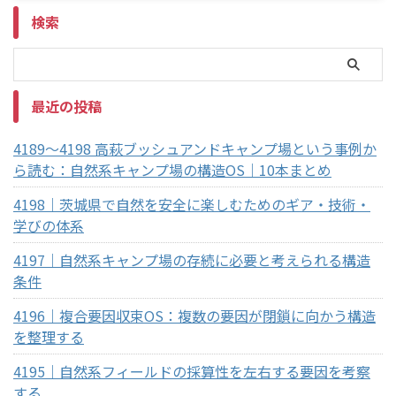
検索
最近の投稿
4189～4198 高萩ブッシュアンドキャンプ場という事例か
ら読む：自然系キャンプ場の構造OS｜10本まとめ
4198｜茨城県で自然を安全に楽しむためのギア・技術・
学びの体系
4197｜自然系キャンプ場の存続に必要と考えられる構造
条件
4196｜複合要因収束OS：複数の要因が閉鎖に向かう構造
を整理する
4195｜自然系フィールドの採算性を左右する要因を考察
する