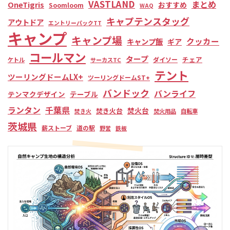
VASTLAND
まとめ
OneTigris
おすすめ
Soomloom
WAQ
キャプテンスタッグ
アウトドア
エントリーパックTT
キャンプ
キャンプ場
クッカー
キャンプ飯
ギア
コールマン
タープ
チェア
ダイソー
ケトル
サーカスTC
テント
ツーリングドームLX+
ツーリングドームST+
バンドック
バンライフ
テンマクデザイン
テーブル
ランタン
千葉県
焚火台
焚き火台
焚き火
焚火用品
自転車
茨城県
薪ストーブ
道の駅
野営
鉄板