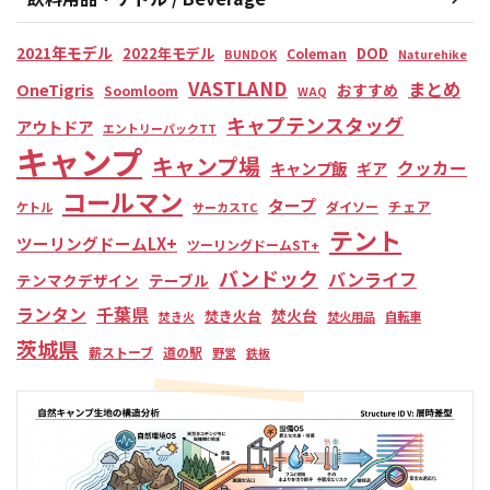
2021年モデル
2022年モデル
DOD
Coleman
BUNDOK
Naturehike
VASTLAND
まとめ
OneTigris
おすすめ
Soomloom
WAQ
キャプテンスタッグ
アウトドア
エントリーパックTT
キャンプ
キャンプ場
クッカー
キャンプ飯
ギア
コールマン
タープ
チェア
ダイソー
ケトル
サーカスTC
テント
ツーリングドームLX+
ツーリングドームST+
バンドック
バンライフ
テンマクデザイン
テーブル
ランタン
千葉県
焚火台
焚き火台
焚き火
焚火用品
自転車
茨城県
薪ストーブ
道の駅
野営
鉄板