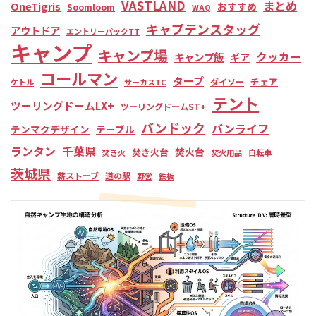
VASTLAND
まとめ
OneTigris
おすすめ
Soomloom
WAQ
キャプテンスタッグ
アウトドア
エントリーパックTT
キャンプ
キャンプ場
クッカー
キャンプ飯
ギア
コールマン
タープ
チェア
ダイソー
ケトル
サーカスTC
テント
ツーリングドームLX+
ツーリングドームST+
バンドック
バンライフ
テンマクデザイン
テーブル
ランタン
千葉県
焚火台
焚き火台
焚き火
焚火用品
自転車
茨城県
薪ストーブ
道の駅
野営
鉄板