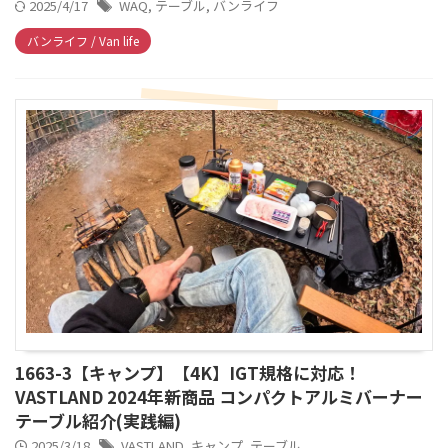
2025/4/17
WAQ
,
テーブル
,
バンライフ
バンライフ / Van life
1663-3【キャンプ】【4K】IGT規格に対応！
VASTLAND 2024年新商品 コンパクトアルミバーナー
テーブル紹介(実践編)
2025/3/18
VASTLAND
,
キャンプ
,
テーブル