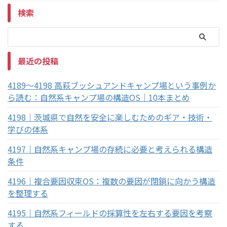
検索
最近の投稿
4189～4198 高萩ブッシュアンドキャンプ場という事例か
ら読む：自然系キャンプ場の構造OS｜10本まとめ
4198｜茨城県で自然を安全に楽しむためのギア・技術・
学びの体系
4197｜自然系キャンプ場の存続に必要と考えられる構造
条件
4196｜複合要因収束OS：複数の要因が閉鎖に向かう構造
を整理する
4195｜自然系フィールドの採算性を左右する要因を考察
する