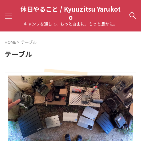
休日やること / Kyuuzitsu Yarukot
o
キャンプを通じて、もっと自由に、もっと豊かに。
HOME
>
テーブル
テーブル