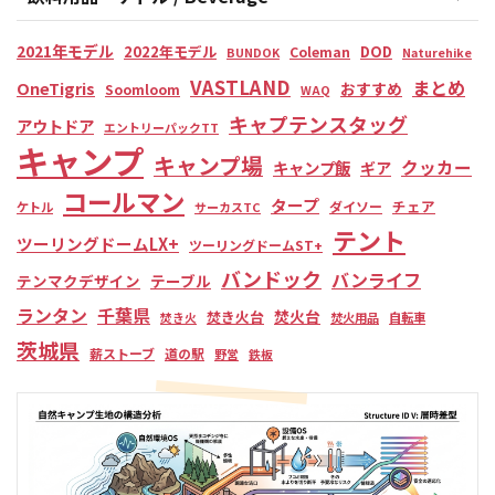
2021年モデル
2022年モデル
DOD
Coleman
BUNDOK
Naturehike
VASTLAND
まとめ
OneTigris
おすすめ
Soomloom
WAQ
キャプテンスタッグ
アウトドア
エントリーパックTT
キャンプ
キャンプ場
クッカー
キャンプ飯
ギア
コールマン
タープ
チェア
ダイソー
ケトル
サーカスTC
テント
ツーリングドームLX+
ツーリングドームST+
バンドック
バンライフ
テンマクデザイン
テーブル
ランタン
千葉県
焚火台
焚き火台
焚き火
焚火用品
自転車
茨城県
薪ストーブ
道の駅
野営
鉄板