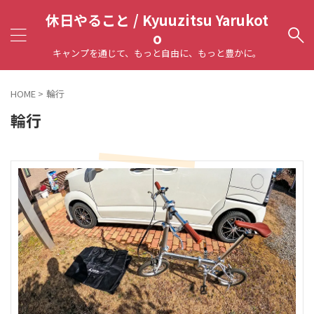
休日やること / Kyuuzitsu Yarukot
o
キャンプを通じて、もっと自由に、もっと豊かに。
HOME
>
輪行
輪行