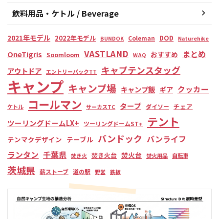
飲料用品・ケトル / Beverage
2021年モデル
2022年モデル
DOD
Coleman
BUNDOK
Naturehike
VASTLAND
まとめ
OneTigris
おすすめ
Soomloom
WAQ
キャプテンスタッグ
アウトドア
エントリーパックTT
キャンプ
キャンプ場
クッカー
キャンプ飯
ギア
コールマン
タープ
チェア
ダイソー
ケトル
サーカスTC
テント
ツーリングドームLX+
ツーリングドームST+
バンドック
バンライフ
テンマクデザイン
テーブル
ランタン
千葉県
焚火台
焚き火台
焚き火
焚火用品
自転車
茨城県
薪ストーブ
道の駅
野営
鉄板