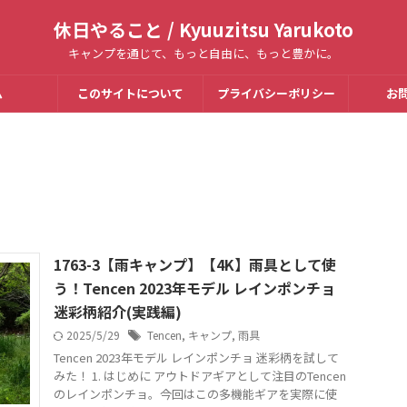
休日やること / Kyuuzitsu Yarukoto
キャンプを通じて、もっと自由に、もっと豊かに。
ム
このサイトについて
プライバシーポリシー
お
1763-3【雨キャンプ】【4K】雨具として使
う！Tencen 2023年モデル レインポンチョ
迷彩柄紹介(実践編)
2025/5/29
Tencen
,
キャンプ
,
雨具
Tencen 2023年モデル レインポンチョ 迷彩柄を試して
みた！ 1. はじめに アウトドアギアとして注目のTencen
のレインポンチョ。今回はこの多機能ギアを実際に使