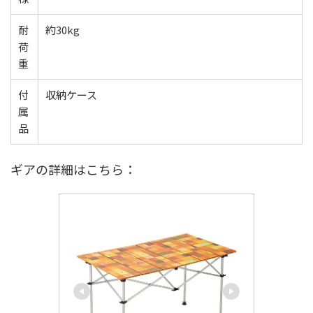
耐
約30kg
荷
重
付
収納ケース
属
品
ギアの詳細はこちら：