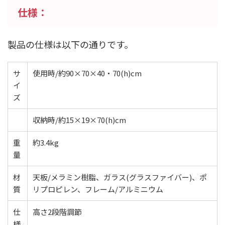
仕様：
製品の仕様は以下の通りです。
サ
使用時/約90×70×40・70(h)cm
イ
ズ
収納時/約15×19×70(h)cm
重
約3.4kg
量
材
天板/メラミン樹脂、ガラス(グラスファイバー)、ポ
質
リプロピレン、フレーム/アルミニウム
仕
高さ2段階調節
様