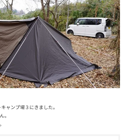
トキャンプ場３にきました。
せん。
。