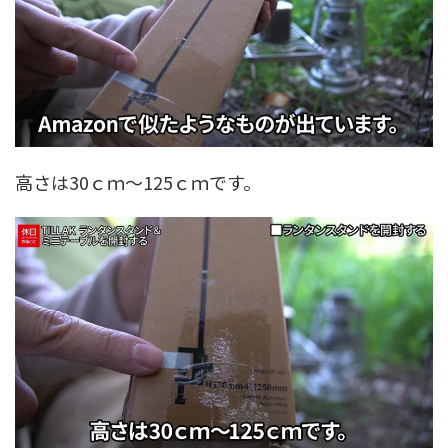
高さは30ｃｍ～125ｃｍです。