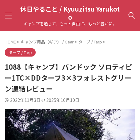
休日やること / Kyuuzitsu Yarukot
o
キャンプを通じて、もっと自由に、もっと豊かに。
HOME
>
キャンプ用品（ギア） / Gear
>
タープ / Tarp
>
タープ / Tarp
1088【キャンプ】バンドック ソロティピ
ー1TC×DDタープ3×3フォレストグリー
ン連結レビュー
2022年11月3日
2025年10月10日