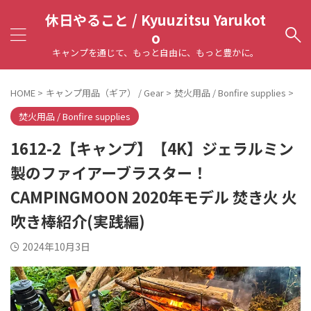
休日やること / Kyuuzitsu Yarukot
o
キャンプを通じて、もっと自由に、もっと豊かに。
HOME
>
キャンプ用品（ギア） / Gear
>
焚火用品 / Bonfire supplies
>
焚火用品 / Bonfire supplies
1612-2【キャンプ】【4K】ジェラルミン
製のファイアーブラスター！
CAMPINGMOON 2020年モデル 焚き火 火
吹き棒紹介(実践編)
2024年10月3日