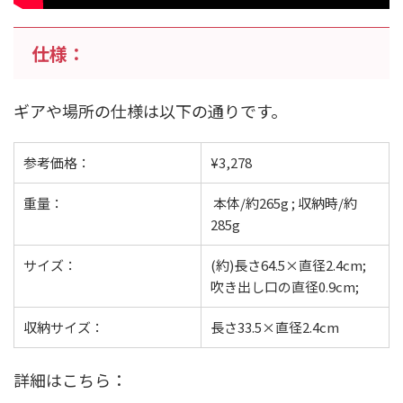
仕様：
ギアや場所の仕様は以下の通りです。
参考価格：
¥3,278
重量：
本体/約265g ; 収納時/約
285g
サイズ：
(約)長さ64.5×直径2.4cm;
吹き出し口の直径0.9cm;
収納サイズ：
長さ33.5×直径2.4cm
詳細はこちら：