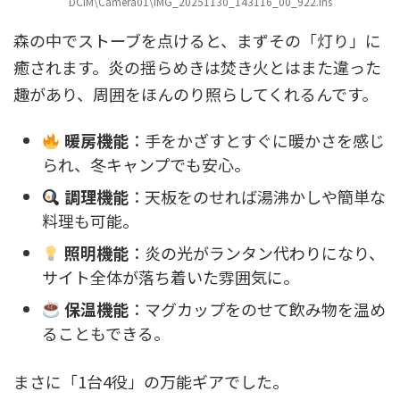
DCIM\Camera01\IMG_20251130_143116_00_922.ins
森の中でストーブを点けると、まずその「灯り」に
癒されます。炎の揺らめきは焚き火とはまた違った
趣があり、周囲をほんのり照らしてくれるんです。
暖房機能
：手をかざすとすぐに暖かさを感じ
られ、冬キャンプでも安心。
調理機能
：天板をのせれば湯沸かしや簡単な
料理も可能。
照明機能
：炎の光がランタン代わりになり、
サイト全体が落ち着いた雰囲気に。
保温機能
：マグカップをのせて飲み物を温め
ることもできる。
まさに「1台4役」の万能ギアでした。