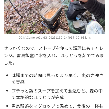
DCIM\Camera01\IMG_20251130_144917_00_995.ins
せっかくなので、ストーブを使って調理にもチャレ
ンジ。雷鳥飯盒に水を入れ、ほうとうを茹でてみま
した。
沸騰までの時間は思ったより早く、炎の力強さ
を実感
プチっと鍋のスープを加えて煮込むと、森の中
で本格的なほうとうが完成
黒烏龍茶をマグカップで温めて、食後の一杯も