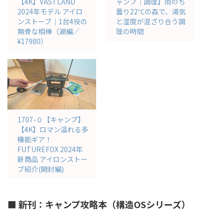
【4K】VASTLAND
ャンプ｜調理】雨のち
2024年モデル アイロ
曇り22℃の森で、湯気
ンストーブ｜1台4役の
と湿度が混ざり合う調
無骨な相棒（湖編／
理の時間
¥17980）
1707-０【キャンプ】
【4K】ロマン溢れる多
機能ギア！
FUTUREFOX 2024年
新商品 アイロンストー
ブ紹介(開封編)
■ 新刊：キャンプ攻略本（構造OSシリーズ）