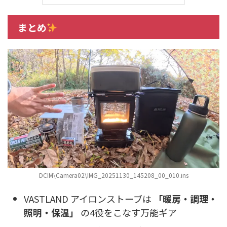
まとめ
DCIM\Camera02\IMG_20251130_145208_00_010.ins
VASTLAND アイロンストーブは
「暖房・調理・
照明・保温」
の4役をこなす万能ギア