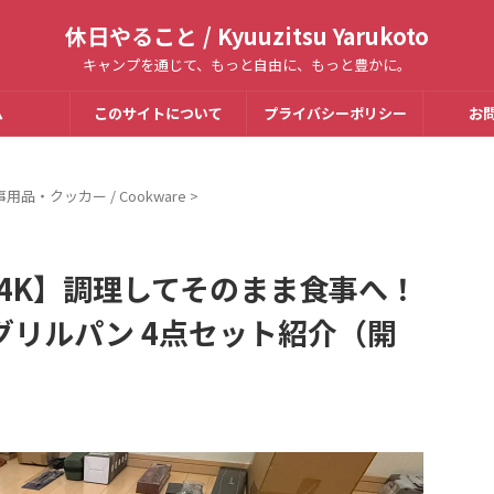
休日やること / Kyuuzitsu Yarukoto
キャンプを通じて、もっと自由に、もっと豊かに。
ム
このサイトについて
プライバシーポリシー
お
用品・クッカー / Cookware
>
【4K】調理してそのまま食事へ！
ーグリルパン 4点セット紹介（開