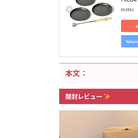
K10861
Yaho
本文：
開封レビュー