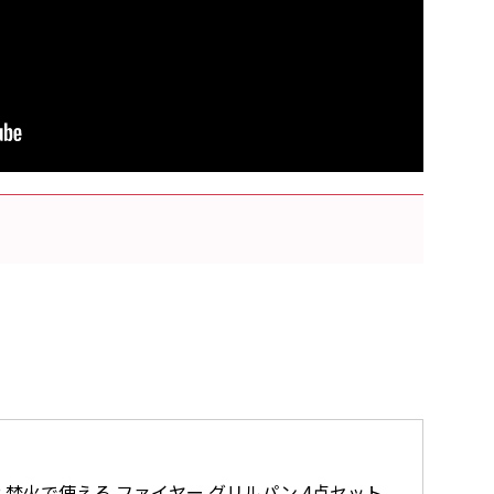
AP 焚火で使える ファイヤー グリルパン 4点セット