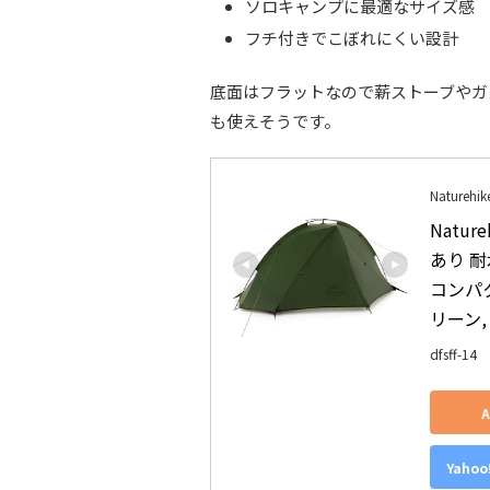
ソロキャンプに最適なサイズ感
フチ付きでこぼれにくい設計
底面はフラットなので薪ストーブやガ
も使えそうです。
Naturehik
Natu
あり 耐
コンパク
リーン,
dfsff-14
Yaho