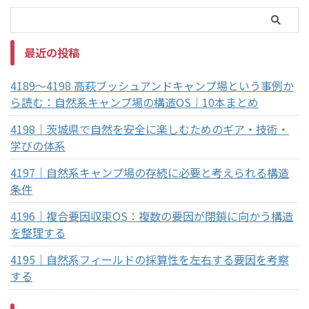
最近の投稿
4189～4198 高萩ブッシュアンドキャンプ場という事例か
ら読む：自然系キャンプ場の構造OS｜10本まとめ
4198｜茨城県で自然を安全に楽しむためのギア・技術・
学びの体系
4197｜自然系キャンプ場の存続に必要と考えられる構造
条件
4196｜複合要因収束OS：複数の要因が閉鎖に向かう構造
を整理する
4195｜自然系フィールドの採算性を左右する要因を考察
する