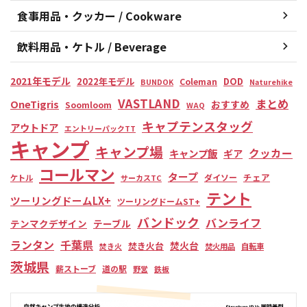
食事用品・クッカー / Cookware
飲料用品・ケトル / Beverage
2021年モデル
2022年モデル
DOD
Coleman
BUNDOK
Naturehike
VASTLAND
まとめ
OneTigris
おすすめ
Soomloom
WAQ
キャプテンスタッグ
アウトドア
エントリーパックTT
キャンプ
キャンプ場
クッカー
キャンプ飯
ギア
コールマン
タープ
チェア
ダイソー
ケトル
サーカスTC
テント
ツーリングドームLX+
ツーリングドームST+
バンドック
バンライフ
テンマクデザイン
テーブル
ランタン
千葉県
焚火台
焚き火台
焚き火
焚火用品
自転車
茨城県
薪ストーブ
道の駅
野営
鉄板