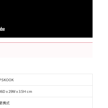
PSKOOK
36D x 29W x 3.5H cm
便携式