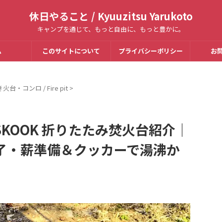
休日やること / Kyuuzitsu Yarukoto
キャンプを通じて、もっと自由に、もっと豊かに。
ム
このサイトについて
プライバシーポリシー
お
火台・コンロ / Fire pit
>
SKOOK 折りたたみ焚火台紹介｜
了・薪準備＆クッカーで湯沸か