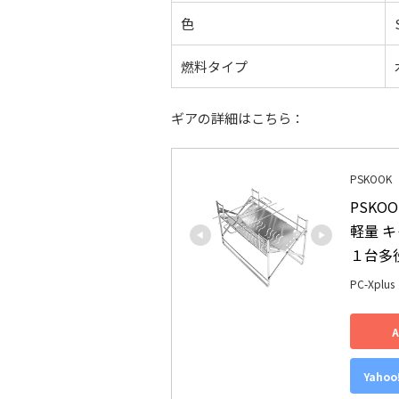
色
燃料タイプ
ギアの詳細はこちら：
PSKOOK
PSKO
軽量 キ
１台多役 
PC-Xplus
Yaho