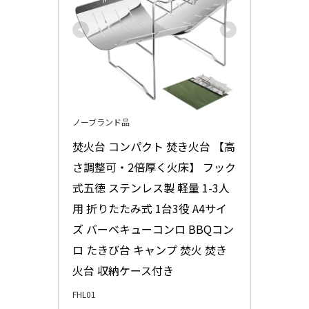
ノーブランド品
焚火台 コンパクト 焚き火台 【高
さ調整可・2倍厚く火床】 フック
式五徳 ステンレス製 軽量 1-3人
用 折りたたみ式 1台3役 A4サイ
ズ バーベキューコンロ BBQコン
ロ たきび台 キャンプ 焚火 焚き
火台 収納ケース付き
FHL01