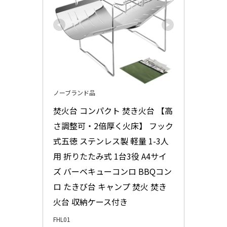
ノーブランド品
焚火台 コンパクト 焚き火台 【高
さ調整可・2倍厚く火床】 フック
式五徳 ステンレス製 軽量 1-3人
用 折りたたみ式 1台3役 A4サイ
ズ バーベキューコンロ BBQコン
ロ たきび台 キャンプ 焚火 焚き
火台 収納ケース付き
FHL01