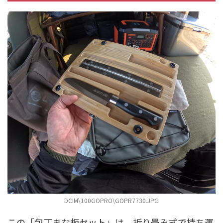
DCIM\100GOPRO\GOPR7730.JPG
この「包丁まな板セット」は、折り畳み式で持ち運