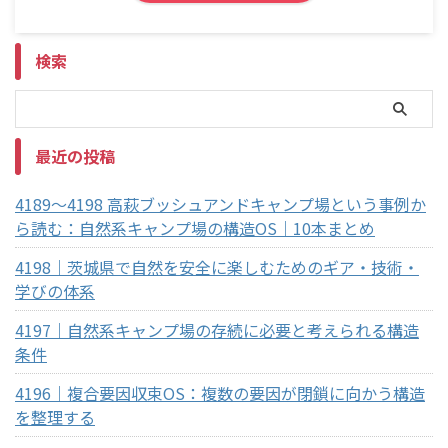
検索
最近の投稿
4189～4198 高萩ブッシュアンドキャンプ場という事例か
ら読む：自然系キャンプ場の構造OS｜10本まとめ
4198｜茨城県で自然を安全に楽しむためのギア・技術・
学びの体系
4197｜自然系キャンプ場の存続に必要と考えられる構造
条件
4196｜複合要因収束OS：複数の要因が閉鎖に向かう構造
を整理する