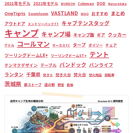
2021年モデル
2022年モデル
DOD
Coleman
BUNDOK
Naturehike
VASTLAND
まとめ
OneTigris
おすすめ
Soomloom
WAQ
キャプテンスタッグ
アウトドア
エントリーパックTT
キャンプ
キャンプ場
クッカー
キャンプ飯
ギア
コールマン
タープ
チェア
ダイソー
ケトル
サーカスTC
テント
ツーリングドームLX+
ツーリングドームST+
バンドック
バンライフ
テンマクデザイン
テーブル
ランタン
千葉県
焚火台
焚き火台
焚き火
焚火用品
自転車
茨城県
薪ストーブ
道の駅
野営
鉄板