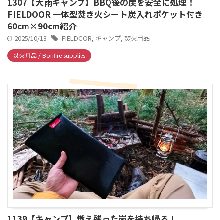
1307【大雨キャンプ】BBQ後の炭を安全に処理！
FIELDOOR 一体型焚き火シート炭入れポケット付き
60cm×90cm紹介
2025/10/13
FIELDOOR
,
キャンプ
,
焚火用品
焚火用品 / Bonfire supplies
1139【キャンプ】燃え残った炭を持ち帰る！