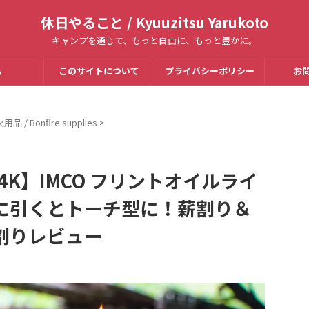
休日やること / Kyuuzitsu Yarukoto
キャンプを通じて、もっと自由に、もっと豊かに。
ム
このサイトについて
プライバシーポリシー
お
用品 / Bonfire supplies
>
4K】IMCO フリントオイルライ
下に引くとトーチ型に！薪割り＆
割りレビュー