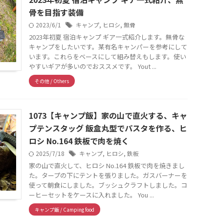
骨を目指す装備
2023/6/1
キャンプ
,
ヒロシ
,
無骨
2023年初夏 宿泊キャンプ ギア一式紹介します。無骨な
キャンプをしたいです。某有名キャンパーを参考にして
います。これらをベースにして組み替えもします。使い
やすいギアが多いのでおススメです。 Yout ...
その他 / Others
1073【キャンプ飯】家の山で直火する、キャ
プテンスタッグ 飯盒丸型でパスタを作る、ヒ
ロシ No.164 鉄板で肉を焼く
2025/7/18
キャンプ
,
ヒロシ
,
鉄板
家の山で直火して、ヒロシ No.164 鉄板で肉を焼きまし
た。タープの下にテントを張りました。ガスバーナーを
使って朝食にしました。ブッシュクラフトしました。コ
ーヒーセットをケースに入れました。 You ...
キャンプ飯 / Camping food