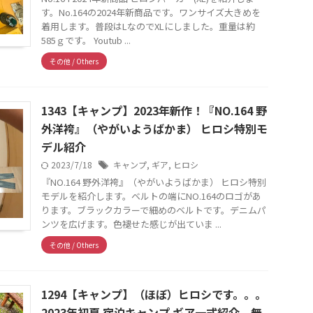
す。No.164の2024年新商品です。ワンサイズ大きめを
着用します。普段はLなのでXLにしました。重量は約
585ｇです。 Youtub ...
その他 / Others
1343【キャンプ】2023年新作！『NO.164 野
外洋袴』（やがいようばかま） ヒロシ特別モ
デル紹介
2023/7/18
キャンプ
,
ギア
,
ヒロシ
『NO.164 野外洋袴』（やがいようばかま） ヒロシ特別
モデルを紹介します。ベルトの端にNO.164のロゴがあ
ります。ブラックカラーで細めのベルトです。デニムパ
ンツを広げます。色褪せた感じが出ていま ...
その他 / Others
1294【キャンプ】（ほぼ）ヒロシです。。。
2023年初夏 宿泊キャンプ ギア一式紹介、無