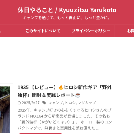
休日やること / Kyuuzitsu Yarukoto
キャンプを通じて、もっと自由に、もっと豊かに。
ム
このサイトについて
プライバシーポリシー
お
1935 【レビュー】
ヒロシ新作ギア「野外
独杯」開封＆実践レポート
2025/9/27
キャンプ
,
ヒロシ
,
マグカップ
2025年、キャンプ好きの心をくすぐるヒロシさんのブ
ランド NO.164 から新商品が登場しました。その名も
「野外独杯（やがいどくはい）」。 ホーロー製のコン
パクトマグで、無骨さと実用性を兼ね備えた ...