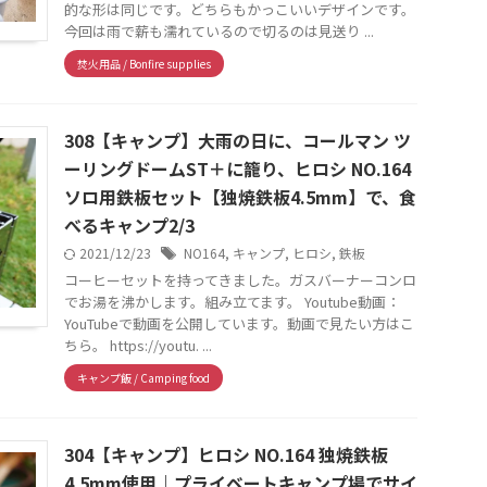
的な形は同じです。どちらもかっこいいデザインです。
今回は雨で薪も濡れているので切るのは見送り ...
焚火用品 / Bonfire supplies
308【キャンプ】大雨の日に、コールマン ツ
ーリングドームST＋に籠り、ヒロシ NO.164
ソロ用鉄板セット【独焼鉄板4.5mm】で、食
べるキャンプ2/3
2021/12/23
NO164
,
キャンプ
,
ヒロシ
,
鉄板
コーヒーセットを持ってきました。ガスバーナーコンロ
でお湯を沸かします。組み立てます。 Youtube動画：
YouTubeで動画を公開しています。動画で見たい方はこ
ちら。 https://youtu. ...
キャンプ飯 / Camping food
304【キャンプ】ヒロシ NO.164 独焼鉄板
4.5mm使用｜プライベートキャンプ場でサイ