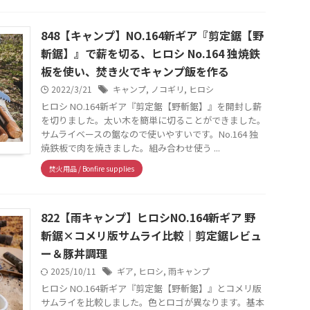
848【キャンプ】NO.164新ギア『剪定鋸【野
斬鋸】』で薪を切る、ヒロシ No.164 独焼鉄
板を使い、焚き火でキャンプ飯を作る
2022/3/21
キャンプ
,
ノコギリ
,
ヒロシ
ヒロシ NO.164新ギア『剪定鋸【野斬鋸】』を開封し薪
を切りました。太い木を簡単に切ることができました。
サムライベースの鋸なので使いやすいです。No.164 独
焼鉄板で肉を焼きました。組み合わせ使う ...
焚火用品 / Bonfire supplies
822【雨キャンプ】ヒロシNO.164新ギア 野
斬鋸×コメリ版サムライ比較｜剪定鋸レビュ
ー＆豚丼調理
2025/10/11
ギア
,
ヒロシ
,
雨キャンプ
ヒロシ NO.164新ギア『剪定鋸【野斬鋸】』とコメリ版
サムライを比較しました。色とロゴが異なります。基本