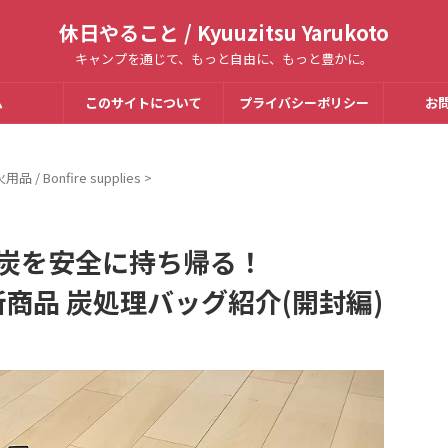
休日やること / Kyuuzitsu Yarukoto
キャンプを通じて、もっと自由に、もっと豊かに。
ム
このサイトについて
プライバシーポリシー
お
用品 / Bonfire supplies
>
プ】炭を安全に持ち帰る！
3年新商品 炭処理バッグ紹介(開封編)