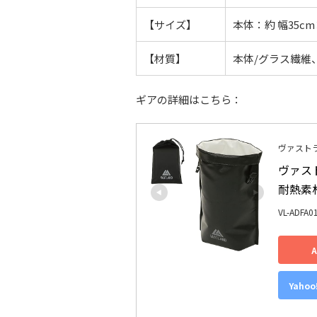
【サイズ】
本体：約 幅35cm
【材質】
本体/グラス繊維
ギアの詳細はこちら：
ヴァストラン
ヴァスト
耐熱素
VL-ADFA0
Yaho