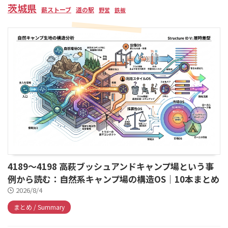
茨城県
薪ストーブ
道の駅
野営
鉄板
4189～4198 高萩ブッシュアンドキャンプ場という事
例から読む：自然系キャンプ場の構造OS｜10本まとめ
2026/8/4
まとめ / Summary