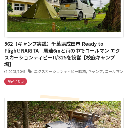
562【キャンプ実践】千葉県成田市 Ready to
Flight!NARITA｜風速6mと雨の中でコールマン エク
スカーションティピーII/325を設営【校庭キャンプ
場】
2025/10/9
エクスカーションティピーII325
,
キャンプ
,
コールマン
場所 / Site