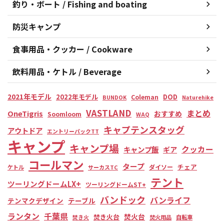
釣り・ボート / Fishing and boating
防災キャンプ
食事用品・クッカー / Cookware
飲料用品・ケトル / Beverage
2021年モデル
2022年モデル
DOD
Coleman
BUNDOK
Naturehike
VASTLAND
まとめ
OneTigris
おすすめ
Soomloom
WAQ
キャプテンスタッグ
アウトドア
エントリーパックTT
キャンプ
キャンプ場
クッカー
キャンプ飯
ギア
コールマン
タープ
チェア
ダイソー
ケトル
サーカスTC
テント
ツーリングドームLX+
ツーリングドームST+
バンドック
バンライフ
テンマクデザイン
テーブル
ランタン
千葉県
焚火台
焚き火台
焚き火
焚火用品
自転車