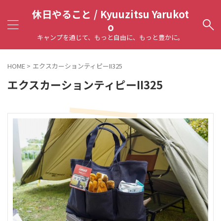
休日やること / Kyuuzitsu Yarukot
o
キャンプを通じて、もっと自由に、もっと豊かに。
HOME
>
エクスカーションティピーII325
エクスカーションティピーII325